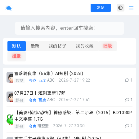
发帖
默认
最新
我的帖子
我的收藏
旧版
搜索
雪落聘良缘（56集）AI短剧 (2026)
ABC
2026-7-27 19:22
1
影视
夸克
百度
07月27日丨短剧更新17部
ABC
2026-7-27 17:41
1
影视
夸克
百度
【美影/惊悚/恐怖】神秘感染：第二阶段（2015）BD1080P
中文字幕 1.7G
甜蜜蜜
2026-7-27 20:30
2
影视
夸克
重生后太子非我不娶（63集）AI短剧 (2026)