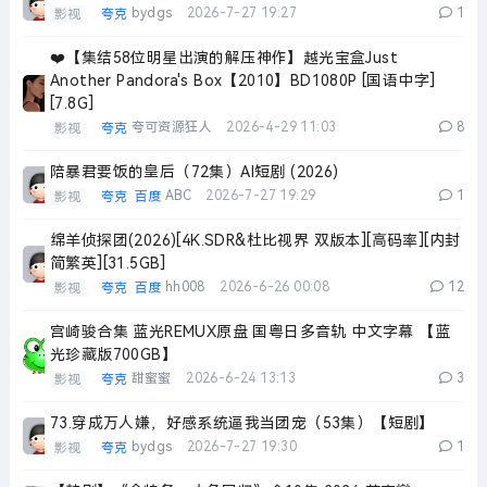
bydgs
2026-7-27 19:27
1
影视
夸克
❤️【集结58位明星出演的解压神作】越光宝盒Just
Another Pandora's Box【2010】BD1080P [国语中字]
[7.8G]
夸可资源狂人
2026-4-29 11:03
8
影视
夸克
陪暴君要饭的皇后（72集）AI短剧 (2026)
ABC
2026-7-27 19:29
1
影视
夸克
百度
绵羊侦探团(2026)[4K.SDR&杜比视界 双版本][高码率][内封
简繁英][31.5GB]
hh008
2026-6-26 00:08
12
影视
夸克
百度
宫崎骏合集 蓝光REMUX原盘 国粤日多音轨 中文字幕 【蓝
光珍藏版700GB】
甜蜜蜜
2026-6-24 13:13
3
影视
夸克
73.穿成万人嫌，好感系统逼我当团宠（53集）【短剧】
bydgs
2026-7-27 19:30
1
影视
夸克