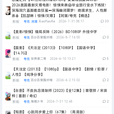
2026美国最新灾难电影！惊悚来袭😱毕业旅行变水下炼狱！
深海洞穴直面嗜血狂鲨🦈深海幽闭噩梦！绝境求生，人性厮
杀🩸【凯瑟琳｜惊悚/灾难】【阿里/夸克【精选】
XiaoYaoKe
2026-7-31 08:17
33
影视
夸克
阿里
【美影/惊悚】猎局反转（2026）BD1080P 外挂中字
百分百聚酯纤维
2026-8-7 16:00
0
影视
夸克
【国影】《天注定 (2013)》【1080P】【国语中字】
【14.7G】
世界第二等
2026-6-10 13:21
5
影视
夸克
【天注定 (2013)】【1080p】【国语中字】【剧情 / 犯罪 /
人性】【纯净分享】
百分百聚酯纤维
2026-6-2 15:02
2
影视
夸克
【台剧】不良执念清除师 (2023)【全12集】| 曾敬骅 / 宋芸
桦 | 喜剧 / 奇幻
海雅少年
2026-7-31 12:48
2
影视
夸克
【短剧】 心跳同步爱上你（67集）（高清版）