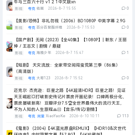
牛马三百六十行 v1 2 1中文版xn
佑画
2026-8-7 15:55
0
影视
夸克
【美影/恐怖】非礼勿视（2006）BD1080P 中英字幕 2.9G
百分百聚酯纤维
2026-8-7 15:53
0
影视
夸克
【国产剧】无间 (2023)【全40集】【1080P】| 靳东 / 王丽
坤 / 王志文 | 剧情 / 悬疑
海雅少年
2026-8-7 15:47
1
影视
夸克
【短剧】 天灾流放：全家带空间闯蛮荒第三季（86集）
（高清版）
大哥123
2026-8-7 15:52
0
影视
夸克
迈克尔·杰克逊：巨星之路【4K超清HDR】巨星之路！见证
天王崛起💥打破影史传记片票房开画纪录！口碑两极分化，
票房屡破新高！豆瓣评分7.5🏆全世界最伟大的流行天王，
不为人知的人生旅程🙏🏻【音乐/传记/剧情】
XiaoYaoKe
2026-6-10 10:11
113
影视
夸克
阿里
《鬼影》 (2004)【4K蓝光原盘REMUX】【HDR10&次世代
环绕声】内封简繁字幕【57.8G】【4K珍藏版】