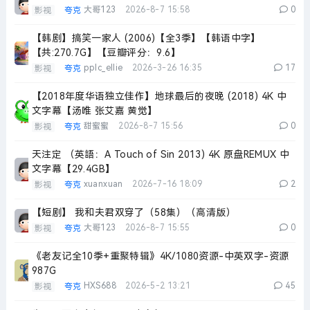
大哥123
2026-8-7 15:58
0
影视
夸克
【韩剧】搞笑一家人 (2006)【全3季】【韩语中字】
【共:270.7G】【豆瓣评分：9.6】
pplc_ellie
2026-3-26 16:35
17
影视
夸克
【2018年度华语独立佳作】地球最后的夜晚 (2018) 4K 中
文字幕【汤唯 张艾嘉 黄觉】
甜蜜蜜
2026-8-7 15:56
0
影视
夸克
天注定 （英語：A Touch of Sin 2013) 4K 原盘REMUX 中
文字幕【29.4GB】
xuanxuan
2026-7-16 18:09
2
影视
夸克
【短剧】 我和夫君双穿了（58集）（高清版）
大哥123
2026-8-7 15:55
0
影视
夸克
《老友记全10季+重聚特辑》4K/1080资源-中英双字-资源
987G
HXS688
2026-5-2 13:21
45
影视
夸克