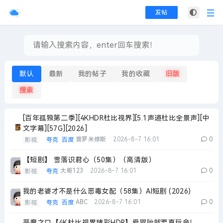
发帖
默认
最新
我的帖子
我的收藏
旧版
搜索
[百年孤独第二季][4KHDR杜比视界][5.1声道杜比全景声][中
文字幕][57G][2026]
普罗米修斯
2026-8-7 16:01
0
影视
夸克
百度
【短剧】 雪落识君心（50集）（高清版）
大哥123
2026-8-7 16:01
0
影视
夸克
我的老婆才不是什么恶毒女配（58集）AI短剧 (2026)
ABC
2026-8-7 16:01
0
影视
夸克
百度
恶魔之口【4K杜比视界臻彩HDR】爱冒险就要真玩命！