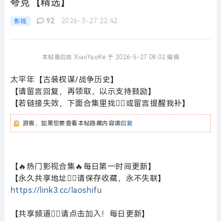
夸克【精选】
92
2026-3-27 22:42
影视
本帖最后由 XiaoYaoKe 于 2026-5-27 08:02 编辑
太平年【古装权谋/战争历史】
【请留言回复，再领取，以示支持鼓励】
【若链接失效，下面合集里找👇🏻或留言提醒我补】
游客，如果您要查看本帖隐藏内容请
回复
【🔥热门影视合集🔥每日第一时间更新】
【永久共享地址👇🏻请保存收藏，永不失联】
https://link3.cc/laoshifu
【共享频道👇🏻请点击加入！每日更新】