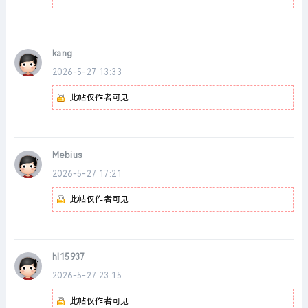
kang
2026-5-27 13:33
此帖仅作者可见
Mebius
2026-5-27 17:21
此帖仅作者可见
hl15937
2026-5-27 23:15
此帖仅作者可见