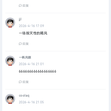
回复
jjl
2026-4-16 17:09
一场毁灭性的飓风
回复
一帆风顺
2026-4-16 21:01
666666666666666666
回复
coolaq
2026-4-16 21:05