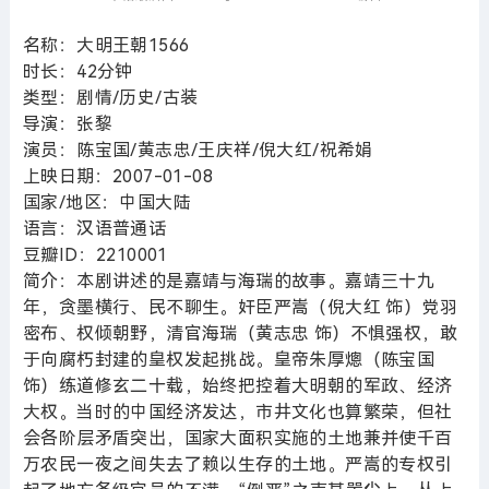
名称：大明王朝1566
时长：42分钟
类型：剧情/历史/古装
导演：张黎
演员：陈宝国/黄志忠/王庆祥/倪大红/祝希娟
上映日期：2007-01-08
国家/地区：中国大陆
语言：汉语普通话
豆瓣ID：2210001
简介：本剧讲述的是嘉靖与海瑞的故事。嘉靖三十九
年，贪墨横行、民不聊生。奸臣严嵩（倪大红 饰）党羽
密布、权倾朝野，清官海瑞（黄志忠 饰）不惧强权，敢
于向腐朽封建的皇权发起挑战。皇帝朱厚熜（陈宝国
饰）练道修玄二十载，始终把控着大明朝的军政、经济
大权。当时的中国经济发达，市井文化也算繁荣，但社
会各阶层矛盾突出，国家大面积实施的土地兼并使千百
万农民一夜之间失去了赖以生存的土地。严嵩的专权引