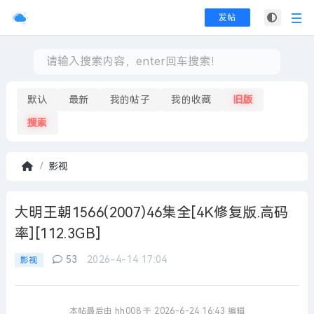
发帖
默认
最新
我的帖子
我的收藏
旧版
搜索
影视
首
页
大明王朝1566(2007)46集全[4K修复版.高码
率][112.3GB]
53
2026-4-14 17:04
影视
本帖最后由 hh008 于 2026-6-24 16:43 编辑