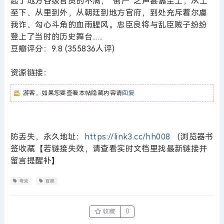
起了地方各级官员的不满，“倒严”之声甚嚣尘上，从上
至下、从里到外，从朝廷到地方官府，到处充斥着尔虞
我诈、勾心斗角的血雨腥风。忠臣良将与乱臣贼子纷纷
登上了当时的历史舞台......
豆瓣评分：9.8 (355836人评)
资源链接：
游客，如果您要查看本帖隐藏内容请
回复
防丢失，永久地址：
https://link3.cc/hh008
（浏览器书
签收藏【若链接失效，请查看实时文档里找最新链接并
留言提醒补】
夸克
百度
收藏
0