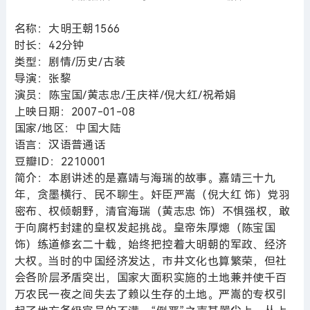
名称：大明王朝1566
时长：42分钟
类型：剧情/历史/古装
导演：张黎
演员：陈宝国/黄志忠/王庆祥/倪大红/祝希娟
上映日期：2007-01-08
国家/地区：中国大陆
语言：汉语普通话
豆瓣ID：2210001
简介：本剧讲述的是嘉靖与海瑞的故事。嘉靖三十九
年，贪墨横行、民不聊生。奸臣严嵩（倪大红 饰）党羽
密布、权倾朝野，清官海瑞（黄志忠 饰）不惧强权，敢
于向腐朽封建的皇权发起挑战。皇帝朱厚熜（陈宝国
饰）练道修玄二十载，始终把控着大明朝的军政、经济
大权。当时的中国经济发达，市井文化也算繁荣，但社
会各阶层矛盾突出，国家大面积实施的土地兼并使千百
万农民一夜之间失去了赖以生存的土地。严嵩的专权引