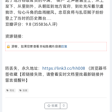
起了地方各级官员的不满，“倒严”之声甚嚣尘上，从上
至下、从里到外，从朝廷到地方官府，到处充斥着尔虞
我诈、勾心斗角的血雨腥风。忠臣良将与乱臣贼子纷纷
登上了当时的历史舞台......
豆瓣评分：9.8 (355836人评)
资源链接：
游客，如果您要查看本帖隐藏内容请
回复
防丢失，永久地址：
https://link3.cc/hh008
（浏览器书
签收藏【若链接失效，请查看实时文档里找最新链接并
留言提醒补】
夸克
百度
收藏
0