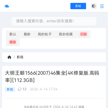
发帖
默认
最新
我的帖子
我的收藏
旧版
搜索
影视
首
页
大明王朝1566(2007)46集全[4K修复版.高码
率][112.3GB]
53
2026-4-14 17:04
影视
本帖最后由 hh008 于 2026-6-24 16:43 编辑