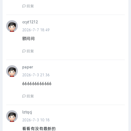
回复
ccyt1212
2026-7-7 18:49
额问问
回复
paper
2026-7-3 21:36
666666666666
回复
lztqcj
2026-7-3 10:18
看看有没有最新的