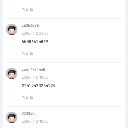
回复
z6256596
2026-7-2 23:09
55886614869
回复
zuoli4751448
2026-7-2 18:03
21412423244124
回复
333350
2026-7-2 18:00