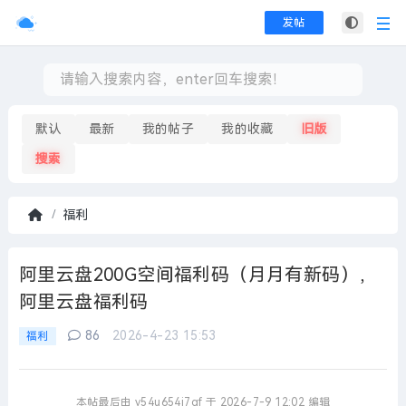
发帖
默认
最新
我的帖子
我的收藏
旧版
搜索
福利
首
页
阿里云盘200G空间福利码（月月有新码），
阿里云盘福利码
86
2026-4-23 15:53
福利
本帖最后由 y54u654i7gf 于 2026-7-9 12:02 编辑