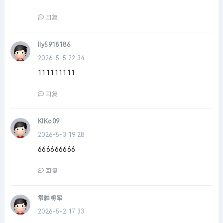
回复
lly5918186
2026-5-5 22:34
111111111
回复
KIKo09
2026-5-3 19:28
666666666
回复
常胜将军
2026-5-2 17:33