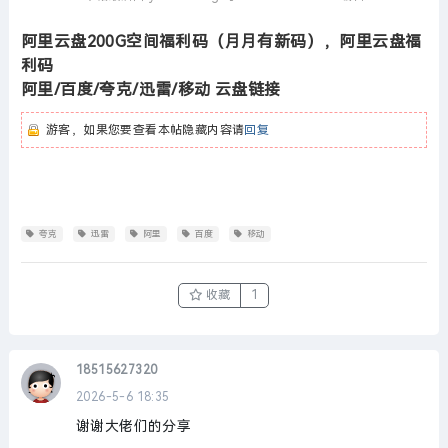
阿里云盘200G空间福利码（月月有新码），阿里云盘福
利码
阿里/百度/夸克/迅雷/移动 云盘链接
游客，如果您要查看本帖隐藏内容请
回复
夸克
迅雷
阿里
百度
移动
收藏
1
18515627320
2026-5-6 18:35
谢谢大佬们的分享