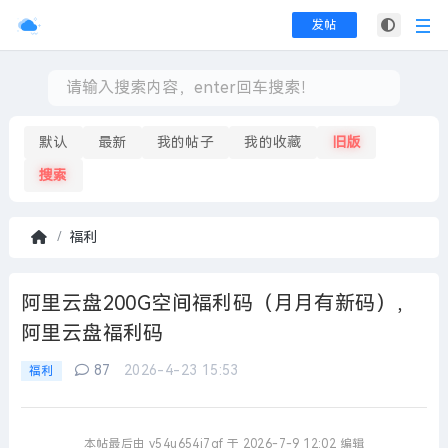
发帖
默认
最新
我的帖子
我的收藏
旧版
搜索
福利
首
页
阿里云盘200G空间福利码（月月有新码），
阿里云盘福利码
87
2026-4-23 15:53
福利
本帖最后由 y54u654i7gf 于 2026-7-9 12:02 编辑