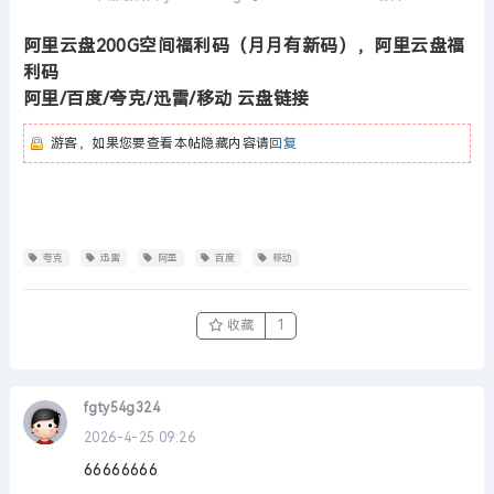
阿里云盘200G空间福利码（月月有新码），阿里云盘福
利码
阿里/百度/夸克/迅雷/移动 云盘链接
游客，如果您要查看本帖隐藏内容请
回复
夸克
迅雷
阿里
百度
移动
收藏
1
fgty54g324
2026-4-25 09:26
66666666