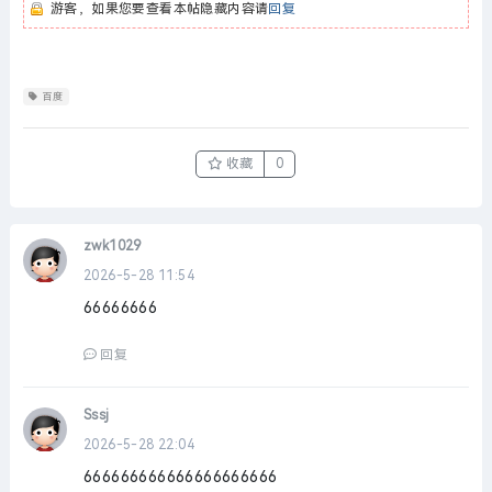
游客，如果您要查看本帖隐藏内容请
回复
百度
收藏
0
zwk1029
2026-5-28 11:54
66666666
回复
Sssj
2026-5-28 22:04
666666666666666666666