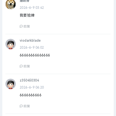
嫌路滑
2026-6-9 03:42
我要验牌
回复
viodarkblade
2026-6-9 06:02
66666666666666
回复
z350450304
2026-6-9 06:20
6666666666
回复