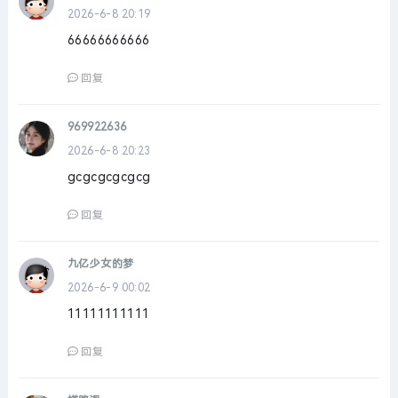
2026-6-8 20:19
66666666666
回复
969922636
2026-6-8 20:23
gcgcgcgcgcg
回复
九亿少女的梦
2026-6-9 00:02
11111111111
回复