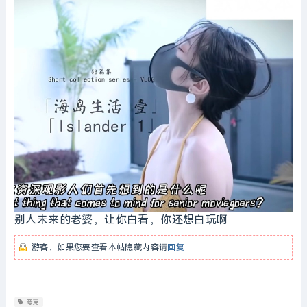
别人未来的老婆，让你白看，你还想白玩啊
游客，如果您要查看本帖隐藏内容请
回复
夸克