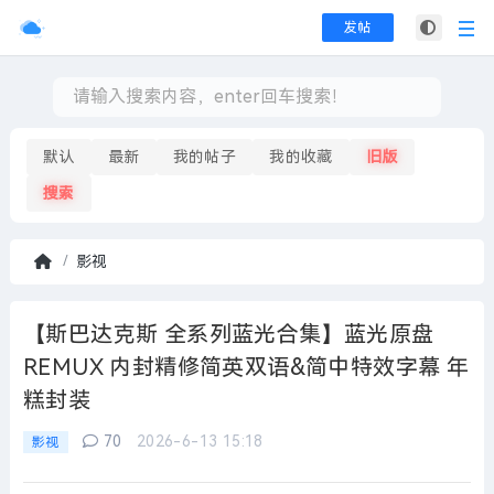
发帖
默认
最新
我的帖子
我的收藏
旧版
搜索
影视
首
页
【斯巴达克斯 全系列蓝光合集】蓝光原盘
REMUX 内封精修简英双语&简中特效字幕 年
糕封装
70
2026-6-13 15:18
影视