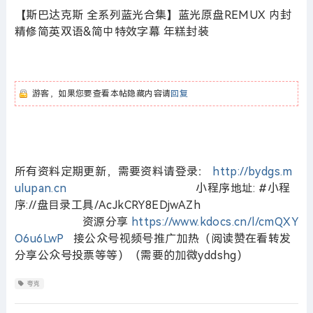
【斯巴达克斯 全系列蓝光合集】蓝光原盘REMUX 内封
精修简英双语&简中特效字幕 年糕封装
游客，如果您要查看本帖隐藏内容请
回复
所有资料定期更新，需要资料请登录：
http://bydgs.m
ulupan.cn
小程序地址: #小程
序://盘目录工具/AcJkCRY8EDjwAZh
资源分享
https://www.kdocs.cn/l/cmQXY
O6u6LwP
接公众号视频号推广加热（阅读赞在看转发
分享公众号投票等等）（需要的加微yddshg）
夸克