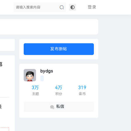
登录
搜
发布新帖
幕
bydgs
3万
4万
319
主题
积分
金币
索
装
私信