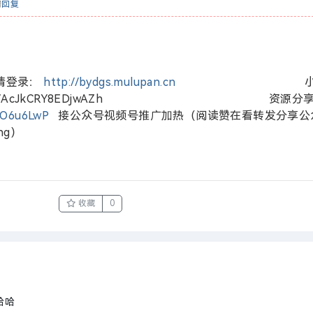
请
回复
请登录：
http://bydgs.mulupan.cn
小
盘目录工具/AcJkCRY8EDjwAZh 资源分
YO6u6LwP
接公众号视频号推广加热（阅读赞在看转发分享公
hg）
收藏
0
哈哈