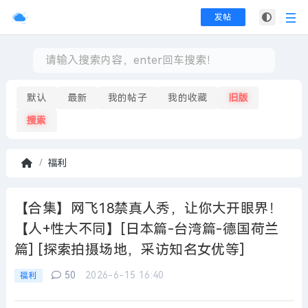
发帖
默认
最新
我的帖子
我的收藏
旧版
搜索
福利
首
页
【合集】网飞18禁真人秀，让你大开眼界！
【人+性大不同】[日本篇-台湾篇-德国荷兰
篇] [探索拍摄场地，采访知名女优等]
50
2026-6-15 16:40
福利