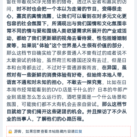
留在带着观众浮光猎影的猎奇，透过从业者和嘉宾的访
问，
时不时也会把一个本以为走肾的节目，变得很走
心，嘉宾的真情流露，让我们可以看到在对多元文化更
包容的社会氛围下，所涌现出与我们国情和文化氛围非
常不同的情与爱和围绕人类欲望需求所展开的产业或活
动，都给了我们更新颖的视角去看待爱、性包括婚姻制
度等
。
如果说“体验”这个世界是人生很有价值的部分
，
那么这档节目确实给了很多普通人不曾有过的或者说不
太敢尝试的体验，虽然荷兰和德国还没有去过，但是日
本和台湾都去过，不过对于普通游客而言，
在异国，虽
然对有一些新鲜的消费体验有好奇，但始终本地人带，
语言不通和对未知的担心，不敢去一探究竟
，比如在日
本闹市经常能看到的DVD店是干什么的？日本的牛郎产
业到底是怎么怎么运行的，酒吧里面是一个什么场景和
氛围，可能我们都不太有机会去亲自尝试。
那么这档节
目就给了我们揭开这些谜团的机会。并且探访了不少从
业的当事人，了解他们的心路历程。
游客，如果您要查看本帖隐藏内容请
回复