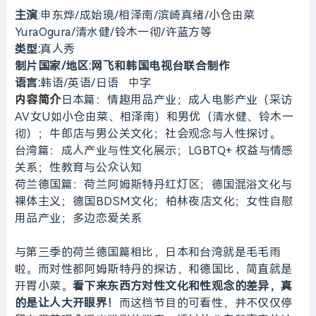
主演
:申东烨/成始璄/相泽南/滨崎真绪/小仓由菜
YuraOgura/清水健/铃木一彻/许蓝方等
类型:
真人秀
制片国家/地区:网飞和韩国电视台联合制作
语言:
韩语/英语/日语 中字
内容简介
日本篇：情趣用品产业；成人电影产业（采访
AV女U如小仓由菜、相泽南）和男优（清水健、铃木一
彻）；牛郎店与男公关文化；社会观念与人性探讨。
台湾篇：成人产业与性文化展示；LGBTQ+ 权益与情感
关系；性教育与公众认知
荷兰德国篇：荷兰阿姆斯特丹红灯区；德国混浴文化与
裸体主义；德国BDSM文化；柏林夜店文化；女性自慰
用品产业；多边恋爱关系
与第三季的荷兰德国篇相比，日本和台湾就是毛毛雨
啦。而对性都阿姆斯特丹的探访，和德国比，简直就是
开胃小菜。
看下来东西方对性文化和性观念的差异，真
的是让人大开眼界！
而这档节目的可看性，并不仅仅停