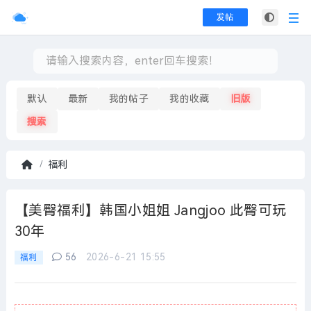
发帖
默认
最新
我的帖子
我的收藏
旧版
搜索
福利
首
页
【美臀福利】韩国小姐姐 Jangjoo 此臀可玩
30年
56
2026-6-21 15:55
福利