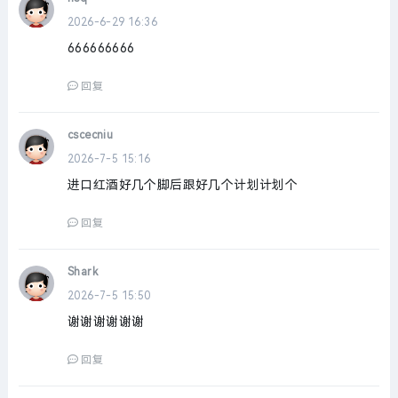
2026-6-29 16:36
666666666
回复
cscecniu
2026-7-5 15:16
进口红酒好几个脚后跟好几个计划计划个
回复
Shark
2026-7-5 15:50
谢谢谢谢谢谢
回复