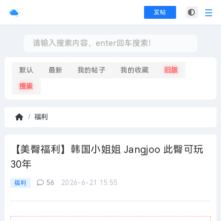
发帖
默认
最新
我的帖子
我的收藏
旧版
搜索
福利
首
页
【美臀福利】韩国小姐姐 Jangjoo 此臀可玩
30年
56
2026-6-21 15:55
福利