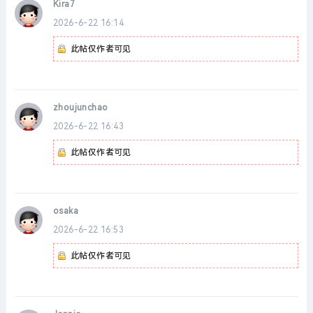
Kira7
2026-6-22 16:14
此帖仅作者可见
zhoujunchao
2026-6-22 16:43
此帖仅作者可见
osaka
2026-6-22 16:53
此帖仅作者可见