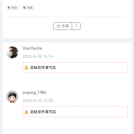
夸克
阿里
收藏
1
XiaoYaoKe
2026-6-22 14:14
此帖仅作者可见
jueying_1984
2026-6-22 14:38
此帖仅作者可见