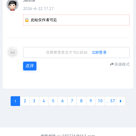
Jennie
2026-6-22 17:27
此帖仅作者可见
您需要登录后才可以回帖
立即登录
高级模式
点评
1
2
3
4
5
6
7
8
9
10
... 57
下一