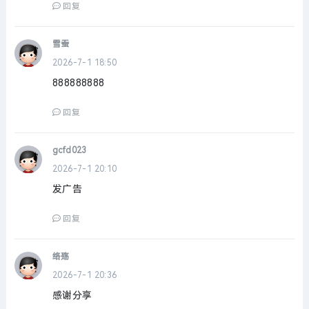
回复
雪蚕
2026-7-1 18:50
888888888
回复
gcfd023
2026-7-1 20:10
发广告
回复
络殇
2026-7-1 20:36
感谢分享