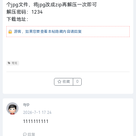
个jpg文件，将jpg改成zip再解压一次即可
解压密码：1234
下载地址：
游客，如果您要查看本帖隐藏内容请
回复
夸克
收藏
0
syp
2026-7-1 17:24
1111111111
回复