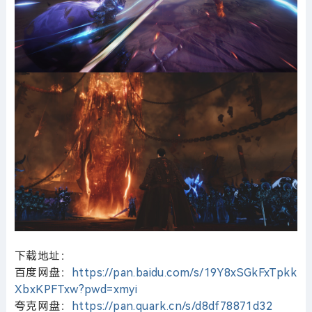
下载地址：
百度网盘：
https://pan.baidu.com/s/19Y8xSGkFxTpkk
XbxKPFTxw?pwd=xmyi
夸克网盘：
https://pan.quark.cn/s/d8df78871d32