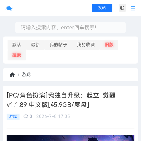
发帖
默认
最新
我的帖子
我的收藏
旧版
搜索
游戏
首
页
[PC/角色扮演]我独自升级：起立·觉醒
v1.1.89 中文版[45.9GB/度盘]
0
2026-7-8 17:35
游戏