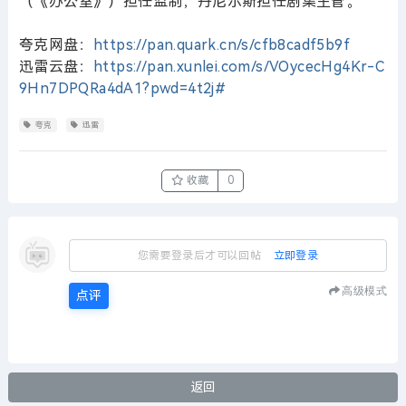
（《办公室》）担任监制，丹尼尔斯担任剧集主管。
夸克网盘：
https://pan.quark.cn/s/cfb8cadf5b9f
迅雷云盘：
https://pan.xunlei.com/s/VOycecHg4Kr-C
9Hn7DPQRa4dA1?pwd=4t2j#
夸克
迅雷
收藏
0
您需要登录后才可以回帖
立即登录
高级模式
点评
返回