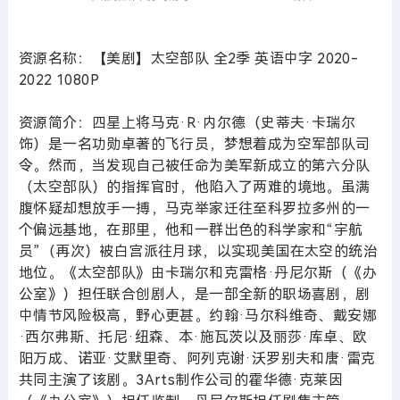
资源名称：【美剧】太空部队 全2季 英语中字 2020-
2022 1080P
资源简介：四星上将马克·R·内尔德（史蒂夫·卡瑞尔
饰）是一名功勋卓著的飞行员，梦想着成为空军部队司
令。然而，当发现自己被任命为美军新成立的第六分队
（太空部队）的指挥官时，他陷入了两难的境地。虽满
腹怀疑却想放手一搏，马克举家迁往至科罗拉多州的一
个偏远基地，在那里，他和一群出色的科学家和“宇航
员”（再次）被白宫派往月球，以实现美国在太空的统治
地位。《太空部队》由卡瑞尔和克雷格·丹尼尔斯（《办
公室》）担任联合创剧人，是一部全新的职场喜剧，剧
中情节风险极高，野心更甚。约翰·马尔科维奇、戴安娜
·西尔弗斯、托尼·纽森、本·施瓦茨以及丽莎·库卓、欧
阳万成、诺亚·艾默里奇、阿列克谢·沃罗别夫和唐·雷克
共同主演了该剧。3Arts制作公司的霍华德·克莱因