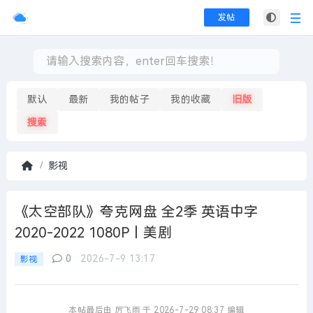
发帖
默认
最新
我的帖子
我的收藏
旧版
搜索
影视
首
页
《太空部队》夸克网盘 全2季 英语中字
2020-2022 1080P丨美剧
0
2026-7-9 13:17
影视
本帖最后由 厉飞雨 于 2026-7-29 08:37 编辑