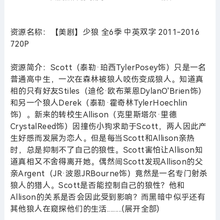
资源名称：【美剧】少狼 全6季 中英双字 2011-2016
720P
资源简介：Scott（泰勒·珀西TylerPosey饰）只是一名
普通高中生，一次在森林被狼人咬伤变成狼人。知道真
相的只有好友Stiles（迪伦·欧布莱恩DylanO'Brien饰）
和另一个狼人Derek（泰勒·霍奇林TylerHoechlin
饰）。新来的转校生Allison（克里斯塔尔·里德
CrystalReed饰）因撞伤小狗求助于Scott，两人因此产
生好感而发展为恋人。但是每当Scott和Allison亲热
时，总是抑制不了自己的狼性。Scott害怕让Allison知
道真相又不舍得离开她。偶然间Scott发现Allison的父
亲Argent（JR·波恩JRBourne饰）竟然是一名专门射杀
狼人的猎人。Scott是否能控制自己的狼性？他和
Allison的关系是否会因此受到影响？而黑暗中似乎还有
其他狼人在窥探他们的生活.........(展开全部)