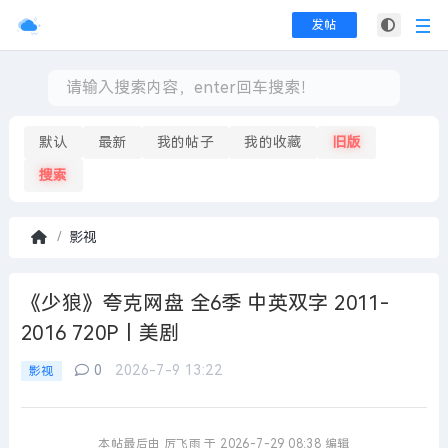
发帖
默认
最新
我的帖子
我的收藏
旧版
搜索
影视
首
页
《少狼》夸克网盘 全6季 中英双字 2011-
2016 720P丨美剧
0
2026-7-9 13:22
影视
本帖最后由 厉飞雨 于 2026-7-29 08:38 编辑