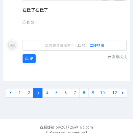
在做了在做了
回复
您需要登录后才可以回帖
立即登录
高级模式
点评
3
1
2
4
5
6
7
8
9
10
... 12
下一
客服邮箱
oiv201726@163.com
© Powered by
yunpan1