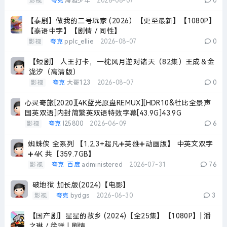
影视
夸克
海雅少年
2026-08-07
0
【泰剧】做我的二号玩家 (2026）【更至最新】【1080P】
【泰语中字】【剧情 / 同性】
影视
夸克
pplc_ellie
2026-08-07
0
【短剧】 人王打卡，一枕风月逆对诸天（82集）王成＆金
泷汐（高清版）
影视
夸克
大哥123
2026-08-07
0
心灵奇旅[2020][4K蓝光原盘REMUX][HDR10&杜比全景声
国英双语]内封简繁英双语特效字幕[43.9G]43.9G
影视
夸克
l25800
2026-06-09
6
蜘蛛侠 全系列 【1.2.3+超凡➕英雄➕动画版】 中英文双字
➕4K 共【359.7GB】
影视
夸克
百度
administered
2026-07-31
76
破地狱 加长版(2024)【电影】
影视
夸克
bydgs
2026-06-30
3
【国产剧】星星的故乡 (2024)【全25集】【1080P】| 潘
之琳 / 徐洋 | 剧情