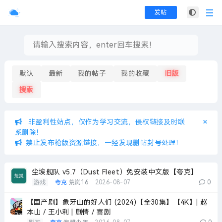
发帖
默认
最新
我的帖子
我的收藏
旧版
搜索
×
×
非盈利性站点，仅作为学习交流，侵权链接及时联
系删除！
禁止发布枪版资源链接，一经发现删帖封号处理！
尘埃舰队 v5.7（Dust Fleet）免安装中文版【夸克】
游戏
夸克
荒岚16
2026-08-07
0
【国产剧】象牙山的好人们 (2024)【全30集】【4K】| 赵
本山 / 王小利 | 剧情 / 喜剧