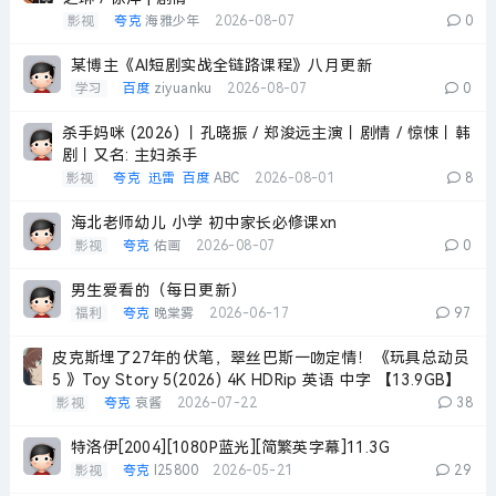
影视
夸克
海雅少年
2026-08-07
0
某博主《AI短剧实战全链路课程》八月更新
学习
百度
ziyuanku
2026-08-07
0
杀手妈咪 (2026) 丨孔晓振 / 郑浚远主演丨剧情 / 惊悚丨韩
剧丨又名: 主妇杀手
影视
夸克
迅雷
百度
ABC
2026-08-01
8
海北老师幼儿 小学 初中家长必修课xn
影视
夸克
佑画
2026-08-07
0
男生爱看的（每日更新）
福利
夸克
晚棠雾
2026-06-17
97
皮克斯埋了27年的伏笔，翠丝巴斯一吻定情！《玩具总动员
5 》Toy Story 5(2026) 4K HDRip 英语 中字 【13.9GB】
影视
夸克
哀酱
2026-07-22
38
特洛伊[2004][1080P蓝光][简繁英字幕]11.3G
影视
夸克
l25800
2026-05-21
29