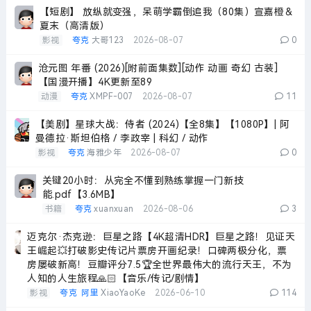
【短剧】 放纵就变强，呆萌学霸倒追我（80集）宣嘉橙＆
夏末（高清版）
影视
夸克
大哥123
2026-08-07
0
沧元图 年番 (2026)[附前面集数][动作 动画 奇幻 古装]
【国漫开播】4K更新至89
动漫
夸克
XMPF-007
2026-08-07
11
【美剧】星球大战：侍者 (2024)【全8集】【1080P】| 阿
曼德拉·斯坦伯格 / 李政宰 | 科幻 / 动作
影视
夸克
海雅少年
2026-08-07
0
关键20小时：从完全不懂到熟练掌握一门新技
能.pdf【3.6MB】
书籍
夸克
xuanxuan
2026-08-06
3
迈克尔·杰克逊：巨星之路【4K超清HDR】巨星之路！见证天
王崛起💥打破影史传记片票房开画纪录！口碑两极分化，票
房屡破新高！豆瓣评分7.5🏆全世界最伟大的流行天王，不为
人知的人生旅程🙏🏻【音乐/传记/剧情】
影视
夸克
阿里
XiaoYaoKe
2026-06-10
114