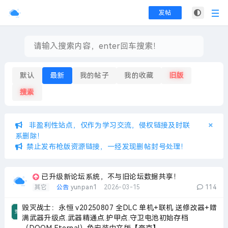
发帖
默认
最新
我的帖子
我的收藏
旧版
搜索
×
×
非盈利性站点，仅作为学习交流，侵权链接及时联
系删除！
禁止发布枪版资源链接，一经发现删帖封号处理！
已升级新论坛系统，不与旧论坛数据共享！
其它
公告
yunpan1
2026-03-15
114
毁灭战士：永恒 v20250807 全DLC 单机+联机 送修改器+赠
满武器升级点.武器精通点.护甲点.守卫电池初始存档