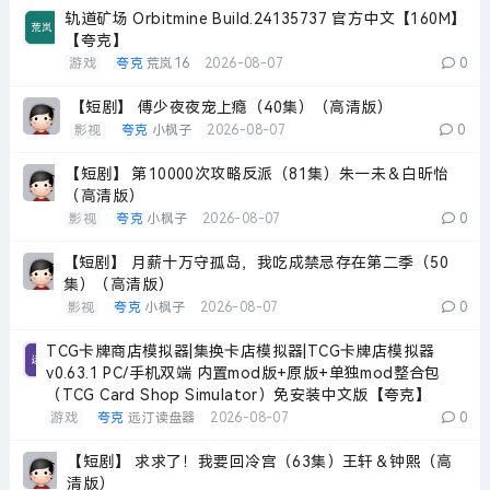
轨道矿场 Orbitmine Build.24135737 官方中文【160M】
【夸克】
游戏
夸克
荒岚16
2026-08-07
0
【短剧】 傅少夜夜宠上瘾（40集）（高清版）
影视
夸克
小枫子
2026-08-07
0
【短剧】 第10000次攻略反派（81集）朱一未＆白昕怡
（高清版）
影视
夸克
小枫子
2026-08-07
0
【短剧】 月薪十万守孤岛，我吃成禁忌存在第二季（50
集）（高清版）
影视
夸克
小枫子
2026-08-07
0
TCG卡牌商店模拟器|集换卡店模拟器|TCG卡牌店模拟器
v0.63.1 PC/手机双端 内置mod版+原版+单独mod整合包
（TCG Card Shop Simulator）免安装中文版【夸克】
游戏
夸克
远汀读盘器
2026-08-07
0
【短剧】 求求了！我要回冷宫（63集）王轩＆钟熙（高
清版）