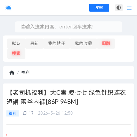
发帖
默认
最新
我的帖子
我的收藏
旧版
搜索
福利
首
页
【老司机福利】大C毒 凌七七 绿色针织连衣
短裙 蕾丝内裤[86P 948M]
17
2026-5-26 12:50
福利