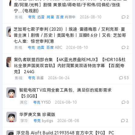
度/阿里/光鸭］剧情 黄景瑜/蒋奇明/于和伟/闫佩伦/张佳
宁…(电视剧)
影视
夸克
迅雷
阿里
百度
肖薛申
2026-08-10
2
芝加哥七君子审判 (2020) 丨埃迪·雷德梅恩 / 艾利克斯·夏
普主演丨剧情 / 历史丨美国电影丨豆瓣8.6分丨又名: 芝加哥
七人案：惊世审判(港
影视
夸克
迅雷
百度
ABC
2026-08-10
2
复仇者联盟四部合集 【4K蓝光原盘REMUX】【HDR10&杜
比全景声国英双音轨】内封简繁英双语特效字幕 【百度|夸
克】 244G
影视
夸克
哀酱
2026-06-24
53
智能电视TV应用全套工具包，满足你的观影需求
【5.0GB】
其它
夸克
YYSD
2026-08-10
0
华罗庚文集 珍藏版
学习
夸克
bydgs
2026-08-08
2
浮空岛 Aloft Build.21993548 官方中文【9G】 PC