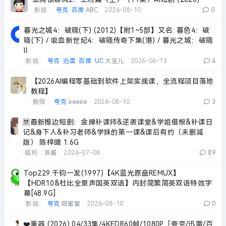
影视
夸克
百度
ABC
2026-08-10
0
暮光之城4：破晓(下) (2012)【附1~5部】又名: 暮色4：破
晓(下) / 吸血新世纪4：破晓传奇下集(港) / 暮光之城：破晓
II
影视
夸克
迅雷
百度
UC
大宝儿
2026-06-13
4
【2026AI编程零基础到软件上架实战课，全流程项目落地
教程】
教程
夸克
eeeee
2026-08-10
3
🈲最新擦边短剧：金牌补课师&逆袭课堂&学姐借根&补课日
记&身下人&补习老师&学妹的第一课&课后有约（未删减
版） 陈梓晴 1.6G
福利
哀酱
2026-07-08
89
Top229.千钧一发(1997)【4K蓝光原盘REMUX】
【HDR10&杜比全景声国英双语】内封简繁简英双语特效字
幕[48.9G]
影视
夸克
甜蜜蜜
2026-08-10
0
❤️重器 (2026) 04/33集/4KEDR60帧/1080P［夸克/迅雷/百