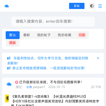
发帖
默认
最新
我的帖子
我的收藏
旧版
搜索
×
×
非盈利性站点，仅作为学习交流，侵权链接及时联
系删除！
禁止发布枪版资源链接，一经发现删帖封号处理！
已升级新论坛系统，不与旧论坛数据共享！
其它
公告
yunpan1
2026-03-15
118
《复仇者联盟1-4部合集》 【4K蓝光原盘REMUX】
【HDR10&杜比全景声国英双音轨】内封简繁英双语特效字