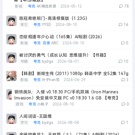
幕【4K珍藏版】
影视
夸克
4K精选资源
2026-05-12
78
陈冠希艳照门-高清修复版｛1.23G｝
其它
夸克
YYSD
2026-08-10
16
恋综相逢年少心动（165集）AI短剧 (2026)
影视
夸克
百度
ABC
2026-08-10
0
被讨厌的勇气（成长认知·思维提升）【书籍】
书籍
夸克
bydgs
2026-06-01
10
【韩剧】新妓生传 (2011) 1080p 韩语中字 全52集 147g
影视
夸克
叶子hen荒
2026-06-29
3
钢铁战队：入侵 v0.18.30 PC/手机双端（Iron Marines
Invasion）免安装中文版 PC v0.18.30 1.6 GB 【夸克】
游戏
夸克
小枫子
2026-08-10
0
人间词话-王国维
学习
夸克
bydgs
2026-08-08
1
金阙锁春风2：王府篇（上）（71集）AI短剧 (2026)