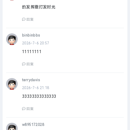
的发挥撒打发时光
回复
binbinbbs
2026-7-6 20:57
11111111
回复
terrydavis
2026-7-6 21:18
33333333333333
回复
w895172028