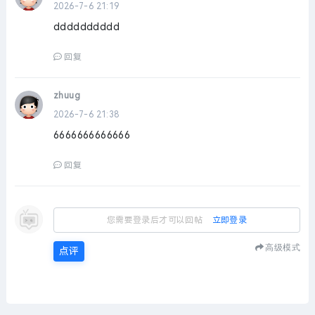
2026-7-6 21:19
dddddddddd
回复
zhuug
2026-7-6 21:38
6666666666666
回复
您需要登录后才可以回帖
立即登录
高级模式
点评