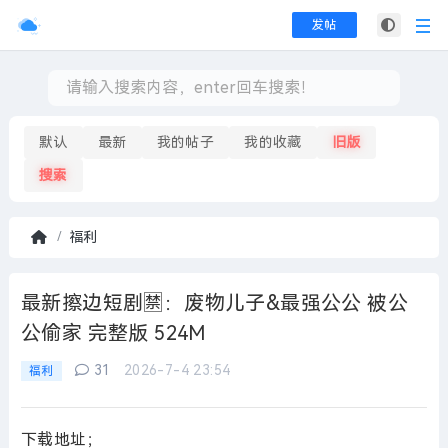
发帖
默认
最新
我的帖子
我的收藏
旧版
搜索
福利
首
页
最新擦边短剧🈲：废物儿子&最强公公 被公
公偷家 完整版 524M
31
2026-7-4 23:54
福利
下载地址；