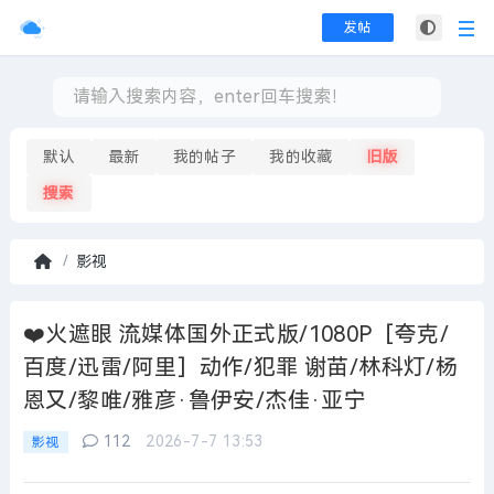
发帖
默认
最新
我的帖子
我的收藏
旧版
搜索
影视
首
页
❤️火遮眼 流媒体国外正式版/1080P［夸克/
百度/迅雷/阿里］动作/犯罪 谢苗/林科灯/杨
恩又/黎唯/雅彦·鲁伊安/杰佳·亚宁
112
2026-7-7 13:53
影视