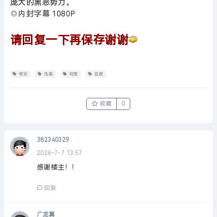
庞大的黑恶势力。
◎内封字幕 1080P
请回复一下再保存谢谢
夸克
迅雷
阿里
百度
收藏
0
382340329
2026-7-7 13:57
感谢楼主！！
回复
广龙翼