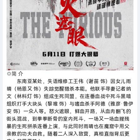
◎简 介
东南亚某处，失语维修工王伟（谢苗 饰）因女儿雨
晴（杨恩又 饰）失踪觉醒猎杀本能。他联手寻妻记者纳
文（林科灯 饰）组成生死同盟，在连番血战中死斗黑暗
组织打手大块头（黎唯 饰）与嗜血杀手阿德（雅彦·鲁伊
安 饰）一众人等。怒火遮眼，鲜血开路，从血肉翻飞的
街头混战，到拳拳断骨的室内死斗，一场又一场血腥残
暴的生死拼杀连番上演，与此同时雨晴也在魔窟中用父
亲教的功夫自救。随着二人深入敌营，真相直指背后更